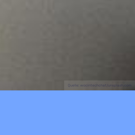
Quelle: wocintechchat/unsplash.com