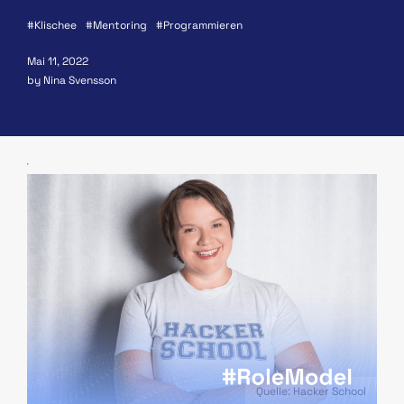
Klischee
Mentoring
Programmieren
Mai 11, 2022
by Nina Svensson
Quelle: Hacker School