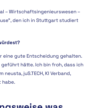
ual – Wirtschaftsingenieurswesen –
e“, den ich in Stuttgart studiert
 würdest?
ür eine gute Entscheidung gehalten.
eführt hätte. Ich bin froh, dass ich
 neusta, juS.TECH, KI Verband,
t habe.
ungsweise was