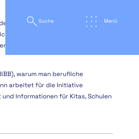
Suche
Menü
er IT arbeiten nur Nerds“ oder „Im
ck für die Berufswahl ein. Es
zen gewählt werden. Wie kann man
(BiBB), warum man berufliche
 arbeitet für die Initiative
t und Informationen für Kitas, Schulen