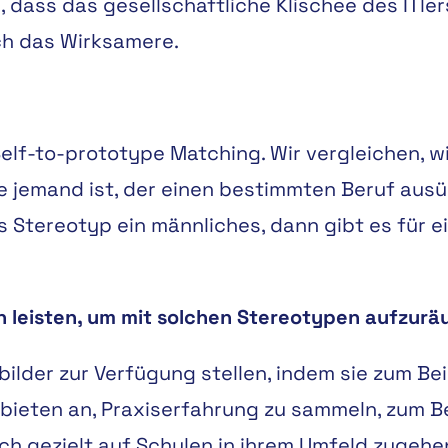
, dass das gesellschaftliche Klischee des ITler
ich das Wirksamere.
Self-to-prototype Matching. Wir vergleichen, wi
e jemand ist, der einen bestimmten Beruf ausü
es Stereotyp ein männliches, dann gibt es für e
 leisten, um mit solchen Stereotypen aufzur
lder zur Verfügung stellen, indem sie zum Bei
 bieten an, Praxiserfahrung zu sammeln, zum Be
ch gezielt auf Schulen in ihrem Umfeld zugehen