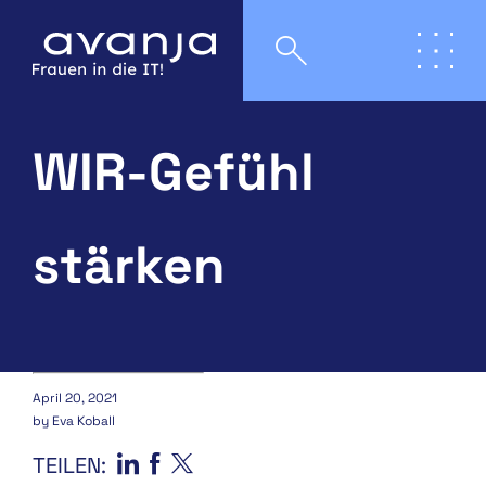
BindungQuick Wins
WIR-Gefühl
stärken
April 20, 2021
by Eva Koball
TEILEN: