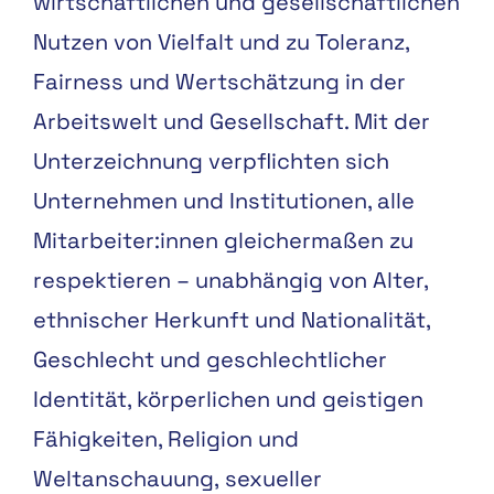
wirtschaftlichen
und
gesellschaftlichen
Nutzen
von
Vielfalt
und
zu
Toleranz,
Fairness
und
Wertschätzung
in
der
Arbeitswelt
und
Gesellschaft.
Mit
der
Unterzeichnung
verpflichten
sich
Unternehmen
und
Institutionen
,
alle
Mitarbeiter:
innen
gleichermaßen
zu
respektieren
–
unabhängig
von
Alter,
ethnischer H
erkunft und Nationalität,
Geschlecht und geschlechtlicher
Identität,
körperlichen und geistigen
Fähigkeite
n,
Religion und
Weltanschauung,
sexueller