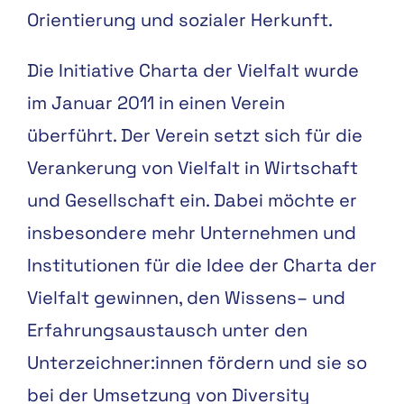
Orientierung
und
sozialer
Herkunft.
Die Initiative Charta der Vielfalt wurde
im Januar 2011 in einen Verein
überführt
. Der Verein setzt sich für die
Verankerung
von Vielfalt in Wirtschaft
und Gesellschaft ein. Dabei möchte er
insbesondere
mehr
Unterne
hmen
und
Institutionen
für
die
Idee
der
Charta
der
Vielfalt
gewinnen,
den
Wissens
–
und
Erfahrungsaustausch
unter
den
Unterzeichner:
innen
fördern
und
sie
so
bei
der
Umsetzung
von
Diversity