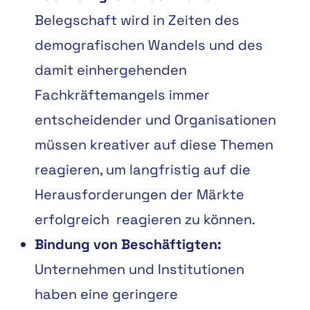
Belegsch
aft
wird
in
Zeiten
des
demograf
ischen
Wandels
und
des
damit
einhergehenden
Fachkräftemangels
immer
entscheidender
und
Organisationen
müssen
kreativer
auf
diese
Themen
reagieren,
um
langfristig
auf
die
Herausforderungen
der
Märkte
erfolgreich
reagieren zu können.
Bindung
von
Beschäftigten:
Unternehmen
und
Institutionen
haben
eine
geringere