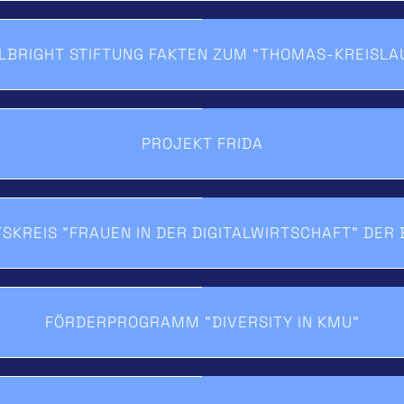
LBRIGHT STIFTUNG FAKTEN ZUM "THOMAS-KREISLA
PROJEKT FRIDA
SKREIS "FRAUEN IN DER DIGITALWIRTSCHAFT" DER
FÖRDERPROGRAMM "DIVERSITY IN KMU"